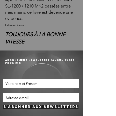
SL-1200 / 1210 MK2 passées entre
mes mains, ce livre est devenue une
évidence.
Fabrice Grenon
TOUJOURS À LA BONNE
VITESSE
AbonneMENT newsletter (Aucun excès,
promis !)
S'abonner aux newsletters