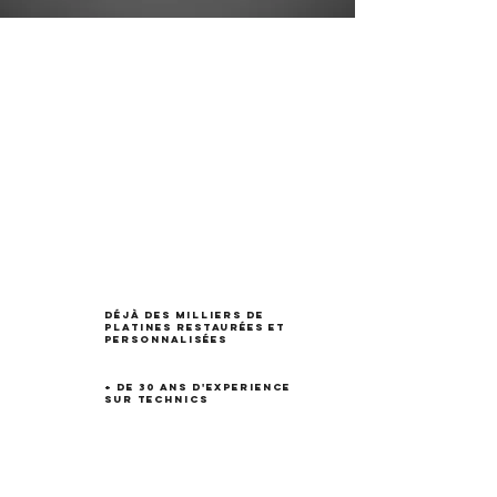
Déjà des milliers de
platines restaurées et
personnalisées
+ de 30 ans d'experience
sur technics