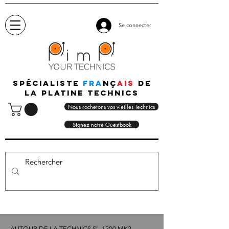
Se connecter
Spécialiste
fra
nç
ais
de
la platine technics
Nous rachetons vos vieilles Technics
Signez notre Guestbook
AUTOUR DE LA TECHNICS SL-1200 MK2