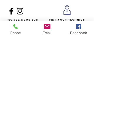
Suivez nous
sur
Pimp Your Technics
les réseaux sociaux
l'histoire d'un
passionné
Phone
Email
Facebook
Nous contacter par mail
Envoyer
Questions / Conseils:
07 77 96 34 82
(du lundi au
vendredi de 9h à 20h)