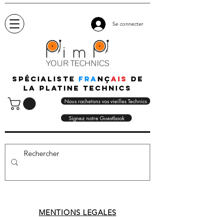
Se connecter
Spécialiste
fra
nç
ais
de
la platine technics
Nous rachetons vos vieilles Technics
Signez notre Guestbook
MENTIONS LEGALES