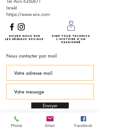
Tel Aviv 6350671
Israël
https://www.wix.com
Suivez nous
sur
Pimp Your Technics
les réseaux sociaux
l'histoire d'un
passionné
Nous contacter par mail
Envoyer
Phone
Email
Facebook
Questions / Conseils:
07 77 96 34 82
(du lundi au
vendredi de 9h à 20h)