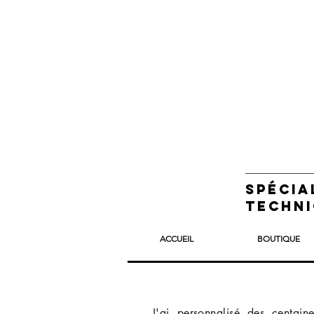
Spécia
techni
ACCUEIL
BOUTIQUE
J'ai personnalisé des centain