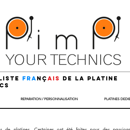
liste
fra
nç
ais
de la platine
cs
REPARATION / PERSONNALISATION
PLATINES DEDI
es de platines. Certaines ont été faites pour des passion