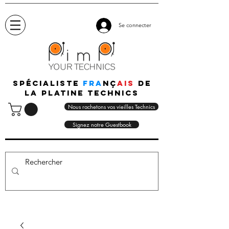
Se connecter
Spécialiste
fra
nç
ais
de
la platine technics
Nous rachetons vos vieilles Technics
Signez notre Guestbook