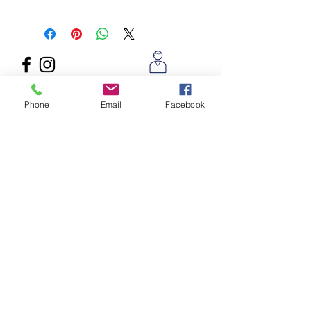
Suivez nous
sur
Pimp Your Technics
les réseaux sociaux
l'histoire d'un
passionné
Phone
Email
Facebook
Nous contacter par mail
Envoyer
Questions / Conseils:
07 77 96 34 82
(du lundi au
vendredi de 9h à 20h)