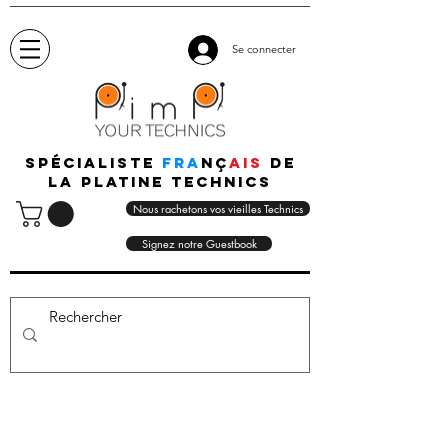
Se connecter
Spécialiste
fra
nç
ais
de
la platine technics
Nous rachetons vos vieilles Technics
Signez notre Guestbook