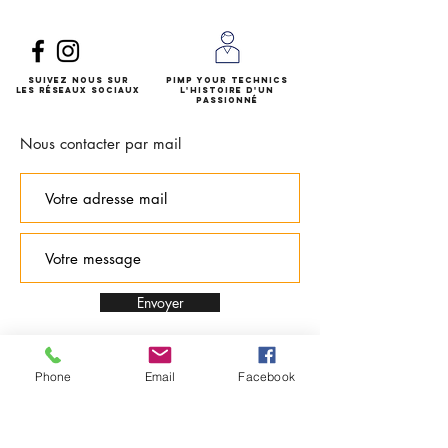
Suivez nous
sur
Pimp Your Technics
les réseaux sociaux
l'histoire d'un
passionné
Nous contacter par mail
Envoyer
Phone
Email
Facebook
Questions / Conseils:
07 77 96 34 82
(du lundi au
vendredi de 9h à 20h)