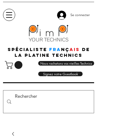
Se connecter
Spécialiste
fra
nç
ais
de
la platine technics
Nous rachetons vos vieilles Technics
Signez notre Guestbook