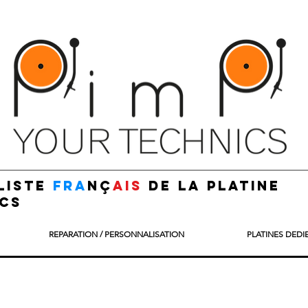
liste
fra
nç
ais
de la platine
cs
REPARATION / PERSONNALISATION
PLATINES DEDI