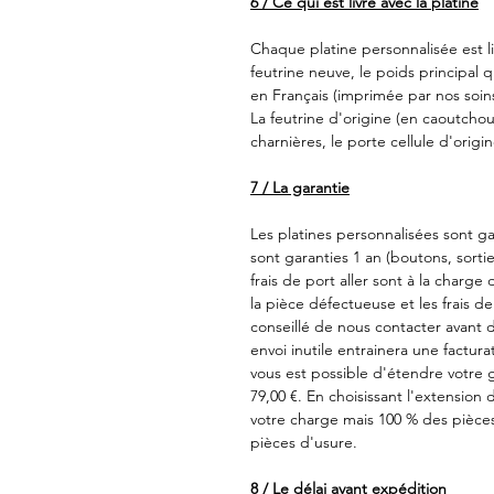
6 / Ce qui est livré avec la platine
Chaque platine personnalisée est l
feutrine neuve, le poids principal q
en Français (imprimée par nos soins
La feutrine d'origine (en caoutchouc
charnières, le porte cellule d'origi
7 / La garantie
Les platines personnalisées sont ga
sont garanties 1 an (boutons, sortie
frais de port aller sont à la charge
la pièce défectueuse et les frais de
conseillé de nous contacter avant 
envoi inutile entrainera une facturat
vous est possible d'étendre votre 
79,00 €. En choisissant l'extension d
votre charge mais 100 % des pièce
pièces d'usure.
8 / Le délai avant expédition