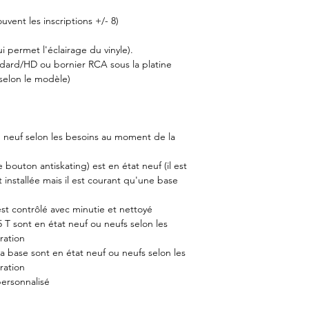
ouvent les inscriptions +/- 8)
i permet l'éclairage du vinyle).
ndard/HD ou bornier RCA sous la platine
 selon le modèle)
u neuf selon les besoins au moment de la
e bouton antiskating) est en état neuf (il est
 installée mais il est courant qu'une base
st contrôlé avec minutie et nettoyé
5 T sont en état neuf ou neufs selon les
ration
a base sont en état neuf ou neufs selon les
ration
personnalisé