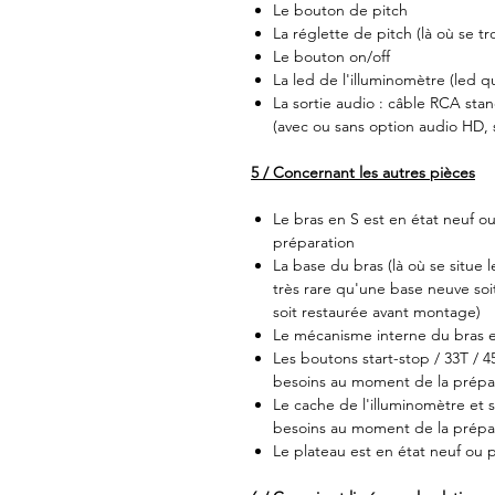
Le bouton de pitch
La réglette de pitch (là où se tr
Le bouton on/off
La led de l'illuminomètre (led qu
La sortie audio : câble RCA sta
(avec ou sans option audio HD,
5 / Concernant les autres pièces
Le bras en S est en état neuf o
préparation
La base du bras (là où se situe l
très rare qu'une base neuve soit
soit restaurée avant montage)
Le mécanisme interne du bras e
Les boutons start-stop / 33T / 4
besoins au moment de la prépa
Le cache de l'illuminomètre et s
besoins au moment de la prépa
Le plateau est en état neuf ou 