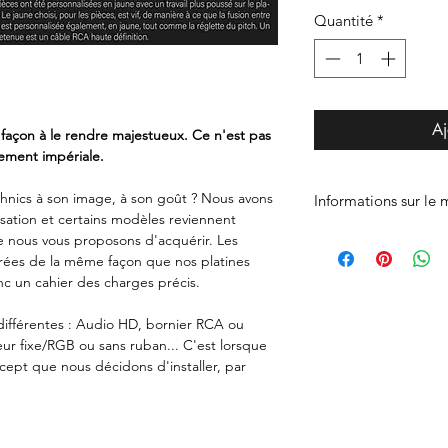
Quantité
*
Aj
açon à le rendre majestueux. Ce n'est pas
irement impériale.
hnics à son image, à son goût ? Nous avons
Informations sur le
isation et certains modèles reviennent
e nous vous proposons d'acquérir. Les
Modèle présenté
arées de la même façon que nos platines
nc un cahier des charges précis.
Nom du modèle
ifférentes : Audio HD, bornier RCA ou
Sérigraphie installé
eur fixe/RGB ou sans ruban... C'est lorsque
pt que nous décidons d'installer, par
Couleur de la plati
Type de verni utilis