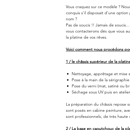
Vous craquez sur ce modèle ? Nous 
conquis s'il disposait d'une option
nom ?
Pas de soucis !! Jamais de soucis..
vous contacterons dés que vous au
la platine de vos rêves.
Voici comment nous procédons pou
1 / le châssis supérieur de la platine
Nettoyage, apprêtage et mise 
Pose à la main de la sérigraphie
Pose du verni (mat, satiné ou br
Séchage sous UV puis en atelier
La préparation du châssis repose su
sont posés en cabine peinture, avec 
sont professionnels, de très haute 
2 / La base en caoutchouc de la pla