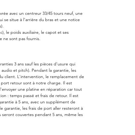
ivrée avec un centreur 33/45 tours neuf, une
ui se situe à l'arrière du bras et une notice
).
), le poids auxiliaire, le capot et ses
ne ne sont pas fournis.
ranties 3 ans sauf les pièces d'usure qui
 audio et pitch). Pendant la garantie, les
 du client. L'intervention, le remplacement de
 port retour sont à notre charge. Il est
d'envoyer une platine en réparation car tout
ion : temps passé et frais de retour. Il est
garantie à 5 ans, avec un supplément de
e garantie, les frais de port aller resteront à
s seront couvertes pendant 5 ans, même les