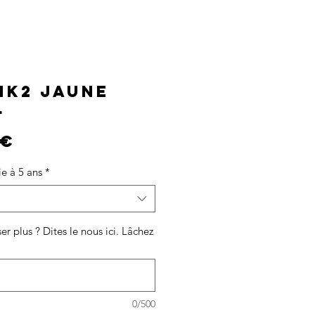
 MK2 JAUNE
L
Prix
 €
e à 5 ans
*
er plus ? Dites le nous ici. Lâchez
0/500