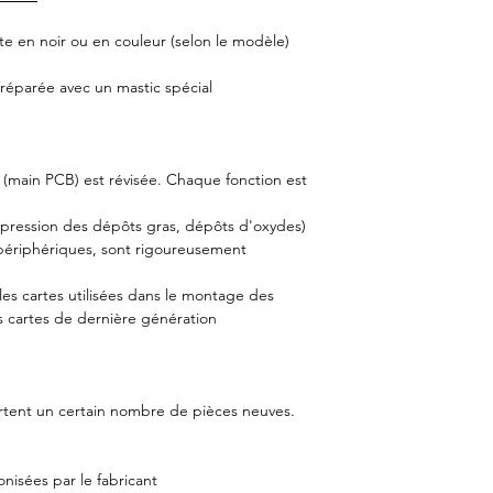
Modèle de feutrine
fournie
e en noir ou en couleur (selon le modèle)
Type de cellule fou
e réparée avec un mastic spécial
Durée de la garant
e (main PCB) est révisée. Chaque fonction est
ppression des dépôts gras, dépôts d'oxydes)
 périphériques, sont rigoureusement
les cartes utilisées dans le montage des
s cartes de dernière génération
rtent un certain nombre de pièces neuves.
onisées par le fabricant