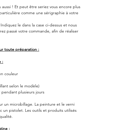
Couleur des leds
aussi ! Et peut être seriez vous encore plus
 particulière comme une sérigraphie à votre
Couleur du bras
. Indiquez le dans la case ci-dessus et nous
Couleur des bouto
rez passé votre commande, afin de réaliser
Couleur du plateau
r toute préparation :
Option(s) installée(s
ce modèle
 :
en couleur
Pièces neuves insta
par
illant selon le modèle)
défaut sur ce modè
 pendant plusieurs jours
r un microbillage. La peinture et le verni
Sortie Audio du m
un pistolet. Les outils et produits utilisés
qualité.
tine :