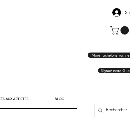
Se
Nous rachetons vos viei
Signez notre Gue
EES AUX ARTISTES
BLOG