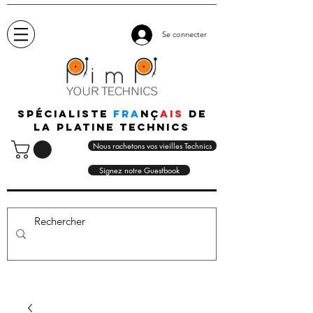
Se connecter
Spécialiste
fra
nç
ais
de
la platine technics
Nous rachetons vos vieilles Technics
Signez notre Guestbook