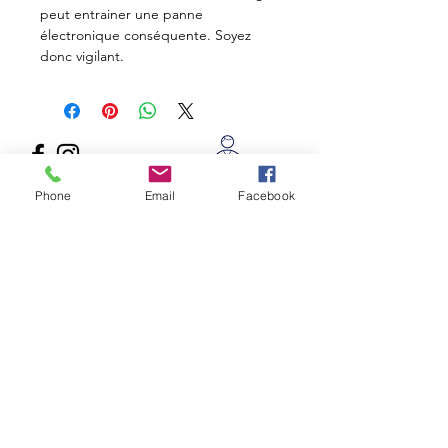
peut entrainer une panne
électronique conséquente. Soyez
donc vigilant.
Suivez nous
sur
Pimp Your Technics
Phone
Email
Facebook
les réseaux sociaux
l'histoire d'un
passionné
Nous contacter par mail
Envoyer