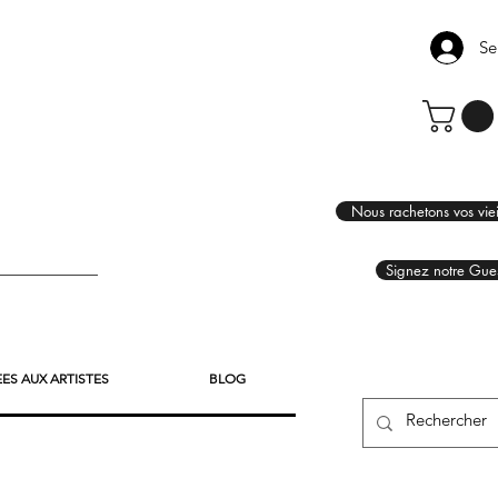
Se
Nous rachetons vos viei
Signez notre Gue
EES AUX ARTISTES
BLOG