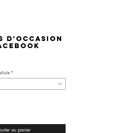
S D'OCCASION
FACEBOOK
rix
ellule
*
outer au panier