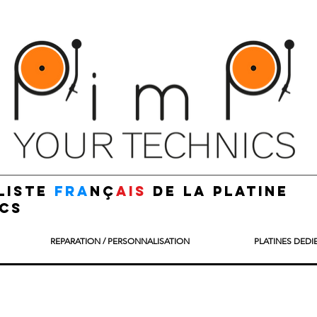
liste
fra
nç
ais
de la platine
cs
REPARATION / PERSONNALISATION
PLATINES DEDI