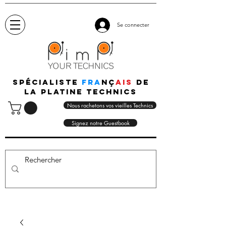
Se connecter
Spécialiste
fra
nç
ais
de
la platine technics
Nous rachetons vos vieilles Technics
Signez notre Guestbook