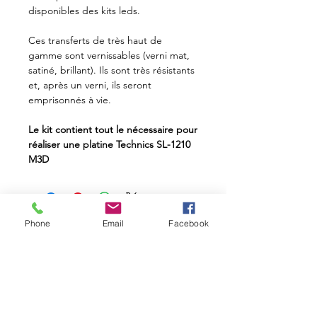
disponibles des kits leds.
Ces transferts de très haut de
gamme sont vernissables (verni mat,
satiné, brillant). Ils sont très résistants
et, après un verni, ils seront
emprisonnés à vie.
Le kit contient tout le nécessaire pour
réaliser une platine Technics SL-1210
M3D
Phone
Email
Facebook
Suivez nous
sur
Pimp Your Technics
les réseaux sociaux
l'histoire d'un
passionné
Nous contacter par mail